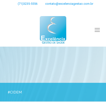
(71)3235-5556
contato@excelenciagestao.com.br
#CIDEM