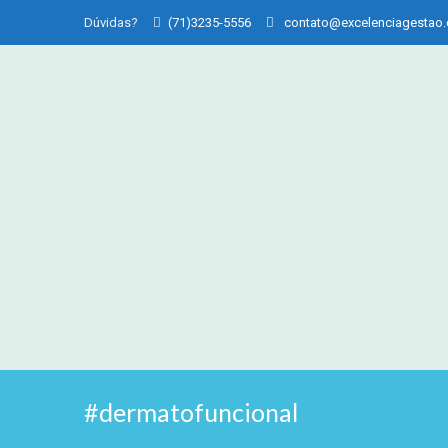
Dúvidas?
(71)3235-5556
contato@excelenciagestao
#dermatofuncional