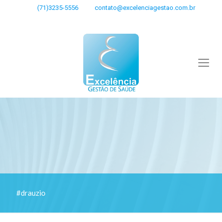
(71)3235-5556
contato@excelenciagestao.com.br
#drauzio