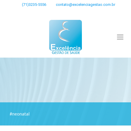
(71)3235-5556
contato@excelenciagestao.com.br
#neonatal