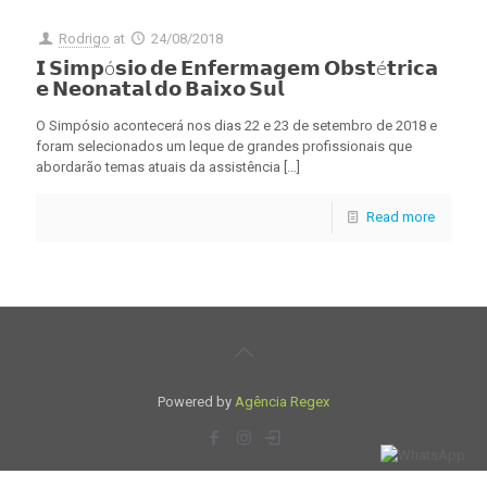
Rodrigo
at
24/08/2018
𝗜 𝗦𝗶𝗺𝗽ó𝘀𝗶𝗼 𝗱𝗲 𝗘𝗻𝗳𝗲𝗿𝗺𝗮𝗴𝗲𝗺 𝗢𝗯𝘀𝘁é𝘁𝗿𝗶𝗰𝗮
𝗲 𝗡𝗲𝗼𝗻𝗮𝘁𝗮𝗹 𝗱𝗼 𝗕𝗮𝗶𝘅𝗼 𝗦𝘂𝗹
O Simpósio acontecerá nos dias 22 e 23 de setembro de 2018 e
foram selecionados um leque de grandes profissionais que
abordarão temas atuais da assistência
[…]
Read more
Powered by
Agência Regex