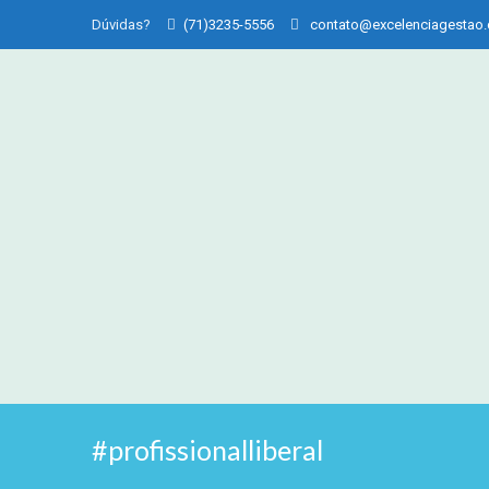
Dúvidas?
(71)3235-5556
contato@excelenciagestao
#profissionalliberal