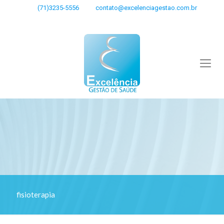
(71)3235-5556
contato@excelenciagestao.com.br
fisioterapia