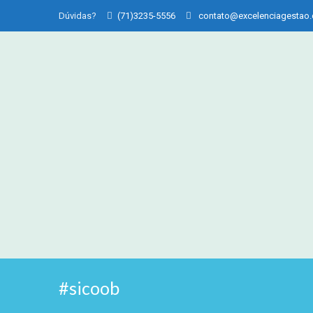
Dúvidas?
(71)3235-5556
contato@excelenciagestao
#sicoob